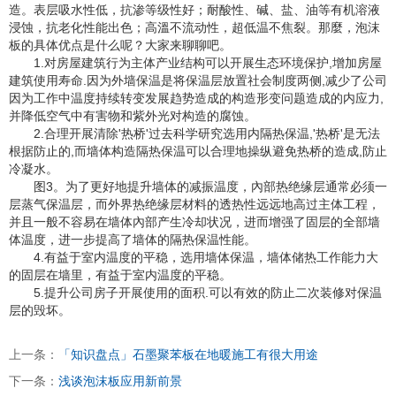
造。表层吸水性低，抗渗等级性好；耐酸性、碱、盐、油等有机溶液
浸蚀，抗老化性能出色；高溫不流动性，超低温不焦裂。那麼，泡沫
板的具体优点是什么呢？大家来聊聊吧。
1.对房屋建筑行为主体产业结构可以开展生态环境保护,增加房屋
建筑使用寿命.因为外墙保温是将保温层放置社会制度两侧,减少了公司
因为工作中温度持续转变发展趋势造成的构造形变问题造成的内应力,
并降低空气中有害物和紫外光对构造的腐蚀。
2.合理开展清除'热桥'过去科学研究选用内隔热保温,'热桥'是无法
根据防止的,而墙体构造隔热保温可以合理地操纵避免热桥的造成,防止
冷凝水。
图3。为了更好地提升墙体的减振温度，內部热绝缘层通常必须一
层蒸气保温层，而外界热绝缘层材料的透热性远远地高过主体工程，
并且一般不容易在墙体內部产生冷却状况，进而增强了固层的全部墙
体温度，进一步提高了墙体的隔热保温性能。
4.有益于室内温度的平稳，选用墙体保温，墙体储热工作能力大
的固层在墙里，有益于室内温度的平稳。
5.提升公司房子开展使用的面积.可以有效的防止二次装修对保温
层的毁坏。
上一条：
「知识盘点」石墨聚苯板在地暖施工有很大用途
下一条：
浅谈泡沫板应用新前景